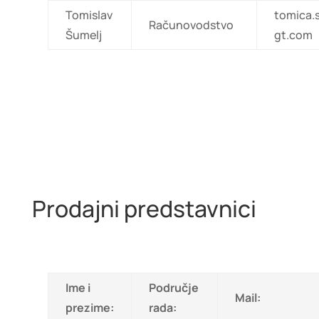
Tomislav
tomica.
Računovodstvo
Šumelj
gt.com
Prodajni predstavnici
Ime i
Područje
Mail:
prezime:
rada: