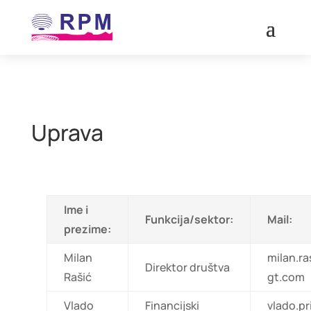
Uprava
Ime i
Funkcija/sektor:
Mail:
prezime:
Milan
milan.r
Direktor društva
Rašić
gt.com
Vlado
Financijski
vlado.p