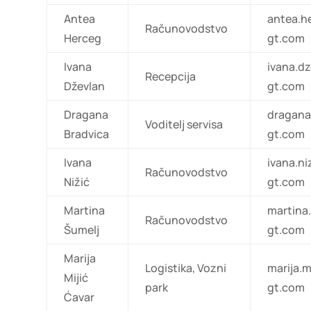
Antea
antea.
Računovodstvo
Herceg
gt.com
Ivana
ivana.d
Recepcija
Dževlan
gt.com
Dragana
dragana
Voditelj servisa
Bradvica
gt.com
Ivana
ivana.n
Računovodstvo
Nižić
gt.com
Martina
martina
Računovodstvo
Šumelj
gt.com
Marija
Logistika, Vozni
marija.
Mijić
park
gt.com
Ćavar