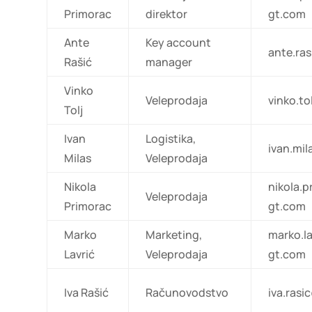
Primorac
direktor
gt.com
Ante
Key account
ante.ra
Rašić
manager
Vinko
Veleprodaja
vinko.t
Tolj
Ivan
Logistika,
ivan.mi
Milas
Veleprodaja
Nikola
nikola.
Veleprodaja
Primorac
gt.com
Marko
Marketing,
marko.l
Lavrić
Veleprodaja
gt.com
Iva Rašić
Računovodstvo
iva.ras