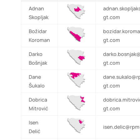
Adnan
adnan.skoplja
Skopljak
gt.com
Božidar
bozidar.korom
Koroman
gt.com
Darko
darko.bosnjak
Bošnjak
gt.com
Dane
dane.sukalo@r
Šukalo
gt.com
Dobrica
dobrica.mitrov
Mitrović
gt.com
Isen
isen.delic@rp
Delić