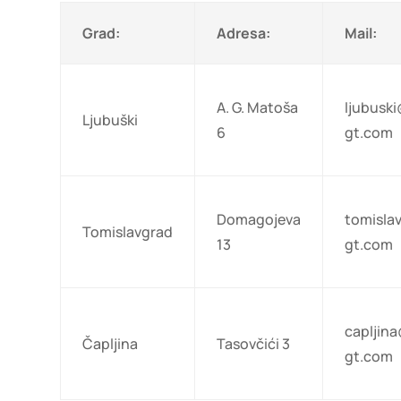
Grad:
Adresa:
Mail:
A. G. Matoša
ljubusk
Ljubuški
6
gt.com
Domagojeva
tomisla
Tomislavgrad
13
gt.com
capljin
Čapljina
Tasovčići 3
gt.com